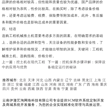
品牌的价格相对较高，但性能和质量也较为优越。国产品牌的价
格相对较为亲民，性价比较高。在购买时，除了考虑设备价格
外，还要考虑运输费、税费、保险费等附加成本。此外，售后服
务和配件价格也是影响总成本的重要因素。
四、结语
选购工程机械推土机需要考虑多方面的因素。在明确需求的基础
上，选择合适的品牌和型号，关注设备的性能参数和安全性，了
解维护保养和价格情况，才能做出明智的决策。关键词：工程机
械推土机、选购指南、价格分析。
上一篇：
挖土机在现代工程
下一篇：
挖机保养步骤详解：保障设
中的应用与优势
备稳定运行的秘诀
推荐城市:
北京
天津
河北
山西
内蒙古
辽宁
吉林
黑龙江
上海
江
苏
浙江
安徽
福建
江西
山东
河南
湖北
湖南
广东
广西
海南
重庆
四川
贵州
云南
西藏
陕西
甘肃
青海
宁夏
新疆
云南伊澈艺淘网络科技有限公司专业提供SCM软件系统定制开发
及商城系统开发服务，为您的企业实现精准化管理与高效运营。