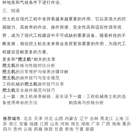
种地形和气候条件下进行作业。
三、结语
挖土机在现代工程中发挥着越来越重要的作用。它以其强大的挖
掘能力、高效率的作业、操作简便、安全性高和适应性强等优
势，成为了现代工程建设中不可或缺的重要设备。随着科技的不
断发展，相信挖土机在未来将会发挥更加重要的作用，为现代工
程建设贡献更多的力量。
更多和
”挖土机“
相关的文章
挖土机
价格与性能对比分析
挖土机
的日常维护与保养步骤详解
挖土机
的操作技巧与安全规范
工程机械的
挖土机
操作技巧分享
挖土机
安全操作规范与技巧
上一篇：
推土机保养秘籍：延长设
下一篇：
工程机械推土机的选
备使用寿命的方法
购指南与价格分析
推荐城市:
北京
天津
河北
山西
内蒙古
辽宁
吉林
黑龙江
上海
江
苏
浙江
安徽
福建
江西
山东
河南
湖北
湖南
广东
广西
海南
重庆
四川
贵州
云南
西藏
陕西
甘肃
青海
宁夏
新疆