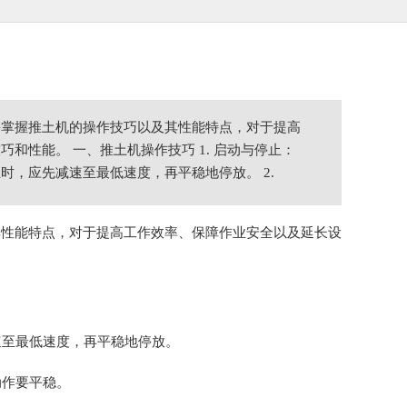
并掌握推土机的操作技巧以及其性能特点，对于提高
性能。 一、推土机操作技巧 1. 启动与停止：
，应先减速至最低速度，再平稳地停放。 2.
其性能特点，对于提高工作效率、保障作业安全以及延长设
速至最低速度，再平稳地停放。
动作要平稳。