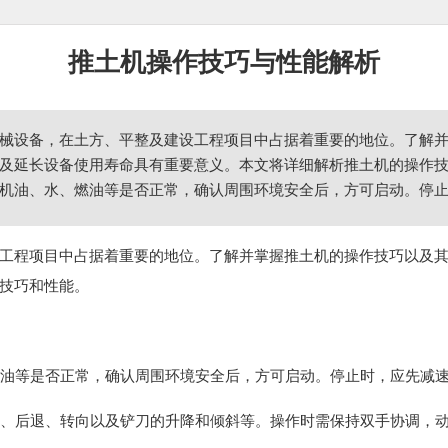
推土机操作技巧与性能解析
械设备，在土方、平整及建设工程项目中占据着重要的地位。了解
及延长设备使用寿命具有重要意义。本文将详细解析推土机的操作技巧和
机油、水、燃油等是否正常，确认周围环境安全后，方可启动。停止时
工程项目中占据着重要的地位。了解并掌握推土机的操作技巧以及
技巧和性能。
、燃油等是否正常，确认周围环境安全后，方可启动。停止时，应先减
前进、后退、转向以及铲刀的升降和倾斜等。操作时需保持双手协调，