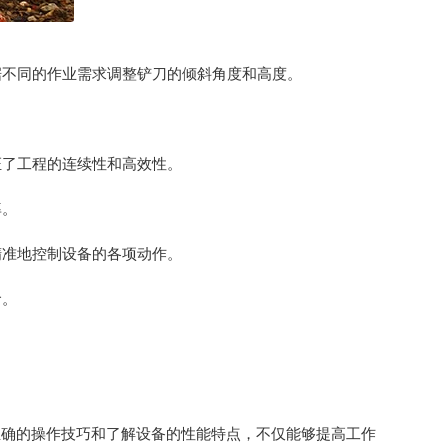
据不同的作业需求调整铲刀的倾斜角度和高度。
证了工程的连续性和高效性。
率。
精准地控制设备的各项动作。
命。
正确的操作技巧和了解设备的性能特点，不仅能够提高工作