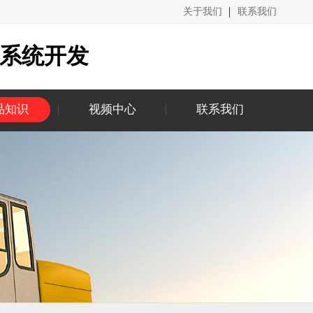
关于我们
联系我们
城系统开发
品知识
视频中心
联系我们