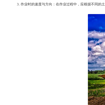
3. 作业时的速度与方向：在作业过程中，应根据不同