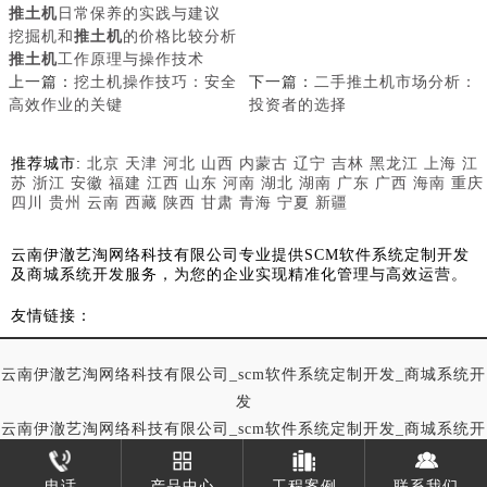
推土机
日常保养的实践与建议
挖掘机和
推土机
的价格比较分析
推土机
工作原理与操作技术
上一篇：
挖土机操作技巧：安全
下一篇：
二手推土机市场分析：
高效作业的关键
投资者的选择
推荐城市:
北京
天津
河北
山西
内蒙古
辽宁
吉林
黑龙江
上海
江
苏
浙江
安徽
福建
江西
山东
河南
湖北
湖南
广东
广西
海南
重庆
四川
贵州
云南
西藏
陕西
甘肃
青海
宁夏
新疆
云南伊澈艺淘网络科技有限公司专业提供SCM软件系统定制开发
及商城系统开发服务，为您的企业实现精准化管理与高效运营。
友情链接：
云南伊澈艺淘网络科技有限公司_scm软件系统定制开发_商城系统开
发
云南伊澈艺淘网络科技有限公司_scm软件系统定制开发_商城系统开
发
电话
产品中心
工程案例
联系我们