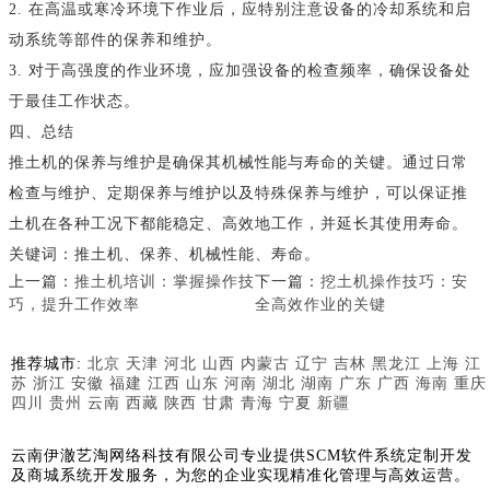
2. 在高温或寒冷环境下作业后，应特别注意设备的冷却系统和启
动系统等部件的保养和维护。
3. 对于高强度的作业环境，应加强设备的检查频率，确保设备处
于最佳工作状态。
四、总结
推土机的保养与维护是确保其机械性能与寿命的关键。通过日常
检查与维护、定期保养与维护以及特殊保养与维护，可以保证推
土机在各种工况下都能稳定、高效地工作，并延长其使用寿命。
关键词：推土机、保养、机械性能、寿命。
上一篇：
推土机培训：掌握操作技
下一篇：
挖土机操作技巧：安
巧，提升工作效率
全高效作业的关键
推荐城市:
北京
天津
河北
山西
内蒙古
辽宁
吉林
黑龙江
上海
江
苏
浙江
安徽
福建
江西
山东
河南
湖北
湖南
广东
广西
海南
重庆
四川
贵州
云南
西藏
陕西
甘肃
青海
宁夏
新疆
云南伊澈艺淘网络科技有限公司专业提供SCM软件系统定制开发
及商城系统开发服务，为您的企业实现精准化管理与高效运营。