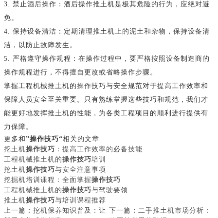
3. 禁止酒后操作：酒后操作推土机是极其危险的行为，应绝对避
免。
4. 保持设备清洁：定期清理推土机上的泥土和杂物，保持设备清
洁，以防止故障发生。
5. 严格遵守操作规程：在操作过程中，要严格按照设备制造商的
操作规程进行，不得擅自更改或省略操作步骤。
掌握工程机械推土机的操作技巧与安全规范对于提高工作效率和
保障人员安全至关重要。只有熟练掌握这些技巧和规范，我们才
能更好地发挥推土机的性能，为各类工程项目的顺利进行提供有
力保障。
更多和
”操作技巧“
相关的文章
挖土机
操作技巧
：提高工作效率的必备技能
工程机械推土机的
操作技巧
培训
挖土机
操作技巧
与安全注意事项
挖掘机培训课程：全面掌握
操作技巧
工程机械推土机的
操作技巧
与驾驶要领
推土机
操作技巧
与培训课程推荐
上一篇：
挖机保养知识普及：让
下一篇：
二手推土机市场分析：