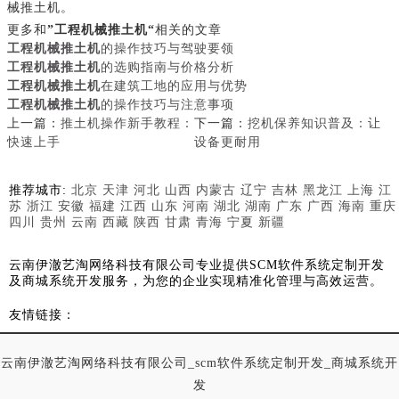
械推土机。
更多和
”工程机械推土机“
相关的文章
工程机械推土机
的操作技巧与驾驶要领
工程机械推土机
的选购指南与价格分析
工程机械推土机
在建筑工地的应用与优势
工程机械推土机
的操作技巧与注意事项
上一篇：
推土机操作新手教程：
下一篇：
挖机保养知识普及：让
快速上手
设备更耐用
推荐城市:
北京
天津
河北
山西
内蒙古
辽宁
吉林
黑龙江
上海
江
苏
浙江
安徽
福建
江西
山东
河南
湖北
湖南
广东
广西
海南
重庆
四川
贵州
云南
西藏
陕西
甘肃
青海
宁夏
新疆
云南伊澈艺淘网络科技有限公司专业提供SCM软件系统定制开发
及商城系统开发服务，为您的企业实现精准化管理与高效运营。
友情链接：
云南伊澈艺淘网络科技有限公司_scm软件系统定制开发_商城系统开
发