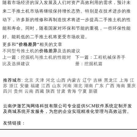
随着市场经济的深入发展及人们对资产高效利用的需求，预计未
来二手推土机市场将继续保持增长态势。特别是在技术进步的推
动下，许多新的维修和再制造技术将进一步提高二手推土机的性
能和寿命。同时，随着国家对环保和节能的重视，一些环保性能
好、能耗低的二手推土机将更受市场欢迎。
更多和
”价格差异“
相关的文章
不同型号推土机的
价格差异
及选购建议
上一篇：
挖掘机与推土机的性能对
下一篇：
工程机械保养手
比及选择建议
册：挖掘机篇
推荐城市:
北京
天津
河北
山西
内蒙古
辽宁
吉林
黑龙江
上海
江
苏
浙江
安徽
福建
江西
山东
河南
湖北
湖南
广东
广西
海南
重庆
四川
贵州
云南
西藏
陕西
甘肃
青海
宁夏
新疆
云南伊澈艺淘网络科技有限公司专业提供SCM软件系统定制开发
及商城系统开发服务，为您的企业实现精准化管理与高效运营。
友情链接：