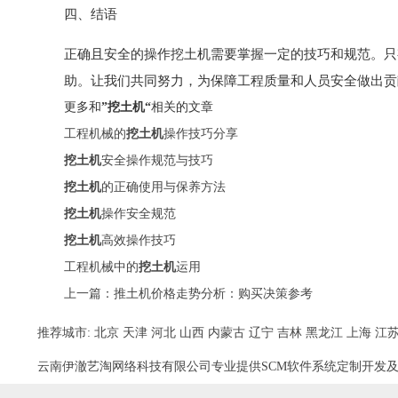
四、结语
正确且安全的操作挖土机需要掌握一定的技巧和规范。只
助。让我们共同努力，为保障工程质量和人员安全做出贡
更多和
”挖土机“
相关的文章
工程机械的
挖土机
操作技巧分享
挖土机
安全操作规范与技巧
挖土机
的正确使用与保养方法
挖土机
操作安全规范
挖土机
高效操作技巧
工程机械中的
挖土机
运用
上一篇：
推土机价格走势分析：购买决策参考
推荐城市:
北京
天津
河北
山西
内蒙古
辽宁
吉林
黑龙江
上海
江
云南伊澈艺淘网络科技有限公司专业提供SCM软件系统定制开发