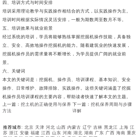
四、培训方式与时间安排
培训采用理论教学与实践操作相结合的方式，以实践操作为主。
培训时间根据实际情况灵活安排，一般为期数周至数月不等。
五、培训效果与就业前景
经过系统的培训，学员将能够熟练掌握挖掘机操作技能，具备独
立、安全、高效地操作挖掘机的能力。随着建筑业的快速发展，
挖掘机操作员的需求量将不断增长，为学员提供广阔的就业前
景。
六、关键词
本文的关键词是：挖掘机、操作员、培训课程、基本知识、安全
操作、日常维护、故障排除、实践操作。这些关键词涵盖了挖掘
机操作员培训课程的主要内容，帮助读者快速了解本文的主题。
上一篇：
挖土机的正确使用与保养
下一篇：
挖机保养周期与步骤
方法
详解
推荐城市:
北京
天津
河北
山西
内蒙古
辽宁
吉林
黑龙江
上海
江
苏
浙江
安徽
福建
江西
山东
河南
湖北
湖南
广东
广西
海南
重庆