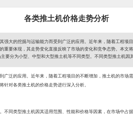
各类推土机价格走势分析
其强大的挖掘与运输能力而受到广泛的应用。近年来，随着工程项
的重要体现，其走势变化直接反映了市场的变化和竞争态势。本文将
场主要分为小型、中型和大型推土机等不同类型。不同类型推土机因
到广泛的应用。近年来，随着工程项目的不断增加，推土机的市场
将针对各类推土机的价格走势进行深入分析。
。不同类型推土机因其适用范围、性能和价格等因素，在市场中占