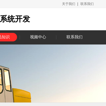
关于我们
联系我们
城系统开发
品知识
视频中心
联系我们