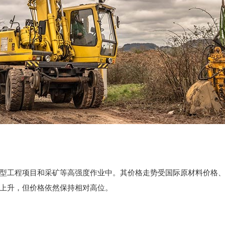
型工程项目和采矿等高强度作业中。其价格走势受国际原材料价格
上升，但价格依然保持相对高位。