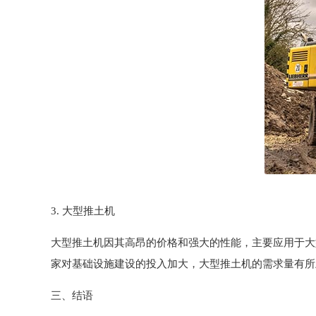
3. 大型推土机
大型推土机因其高昂的价格和强大的性能，主要应用于大
家对基础设施建设的投入加大，大型推土机的需求量有所
三、结语