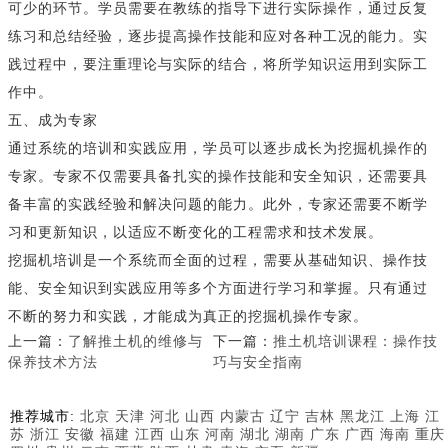
可少的环节。学员需要在教练的指导下进行实际操作，通过反复
练习和总结经验，逐步提高操作技能和应对各种工况的能力。实
践过程中，要注重理论与实际的结合，将所学知识运用到实际工
作中。
五、成为专家
通过系统的培训和实践应用，学员可以逐步成长为挖掘机操作的
专家。专家不仅需要具备扎实的操作技能和安全知识，还需要具
备丰富的实践经验和解决问题的能力。此外，专家还需要不断学
习和更新知识，以适应不断变化的工程需求和技术发展。
挖掘机培训是一个系统而全面的过程，需要从基础知识、操作技
能、安全知识到实践应用等多个方面进行学习和掌握。只有通过
不断的努力和实践，才能成为真正的挖掘机操作专家。
上一篇：
了解推土机的维修与
下一篇：
推土机培训课程：操作技
保养技术方法
巧与安全指南
推荐城市:
北京
天津
河北
山西
内蒙古
辽宁
吉林
黑龙江
上海
江
苏
浙江
安徽
福建
江西
山东
河南
湖北
湖南
广东
广西
海南
重庆