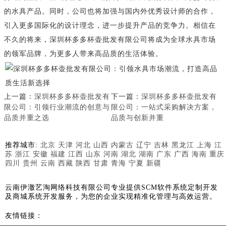
的水具产品。同时，公司也将加强与国内外优秀设计师的合作，
引入更多国际化的设计理念，进一步提升产品的竞争力。相信在
不久的将来，深圳杯多多杯壶批发有限公司将成为全球水具市场
的领军品牌，为更多人带来高品质的生活体验。
上一篇：
深圳杯多多杯壶批发有
下一篇：
深圳杯多多杯壶批发有
限公司：引领行业潮流的创意与
限公司：一站式采购解决方案，
品质并重之选
品质与创新并重
推荐城市:
北京
天津
河北
山西
内蒙古
辽宁
吉林
黑龙江
上海
江
苏
浙江
安徽
福建
江西
山东
河南
湖北
湖南
广东
广西
海南
重庆
四川
贵州
云南
西藏
陕西
甘肃
青海
宁夏
新疆
云南伊澈艺淘网络科技有限公司专业提供SCM软件系统定制开发
及商城系统开发服务，为您的企业实现精准化管理与高效运营。
友情链接：