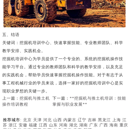
五、结语
关键词：挖掘机培训中心、快速掌握技能、专业教师团队、科学
教学安排、实践机会。
挖掘机培训中心为学员提供了一个专业的、系统的挖掘机操作技
能学习平台。通过专业的教师团队和科学的教学安排，以及充足
的实践机会，帮助学员快速掌握挖掘机操作技能。对于有志于从
事工程机械行业的学员来说，选择一家好的挖掘机培训中心是实
现职业梦想的关键一步。
上一篇：
挖掘机与推土机
下一篇：
**挖掘机与推土机培训：技能
操作培训教程
掌握与职业发展**
推荐城市:
北京
天津
河北
山西
内蒙古
辽宁
吉林
黑龙江
上海
江
苏
浙江
安徽
福建
江西
山东
河南
湖北
湖南
广东
广西
海南
重庆