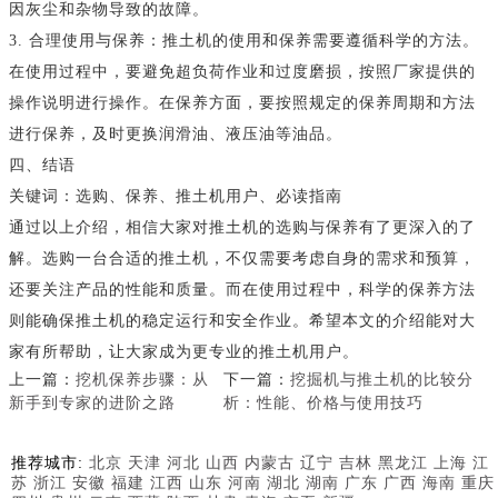
因灰尘和杂物导致的故障。
3. 合理使用与保养：推土机的使用和保养需要遵循科学的方法。
在使用过程中，要避免超负荷作业和过度磨损，按照厂家提供的
操作说明进行操作。在保养方面，要按照规定的保养周期和方法
进行保养，及时更换润滑油、液压油等油品。
四、结语
关键词：选购、保养、推土机用户、必读指南
通过以上介绍，相信大家对推土机的选购与保养有了更深入的了
解。选购一台合适的推土机，不仅需要考虑自身的需求和预算，
还要关注产品的性能和质量。而在使用过程中，科学的保养方法
则能确保推土机的稳定运行和安全作业。希望本文的介绍能对大
家有所帮助，让大家成为更专业的推土机用户。
上一篇：
挖机保养步骤：从
下一篇：
挖掘机与推土机的比较分
新手到专家的进阶之路
析：性能、价格与使用技巧
推荐城市:
北京
天津
河北
山西
内蒙古
辽宁
吉林
黑龙江
上海
江
苏
浙江
安徽
福建
江西
山东
河南
湖北
湖南
广东
广西
海南
重庆