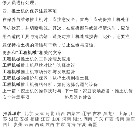
修人员进行处理。
四、推土机的保养注意事项
在保养与维修推土机时，应注意安全。首先，应确保推土机处于
停机状态，并切断电源。其次，在更换部件或进行清洗时，应使
用合适的工具与清洁剂，避免对推土机造成损害。此外，还要注
意保持推土机的清洁与干燥，防止生锈与腐蚀。
更多和
”工程机械“
相关的文章
工程机械
推土机的工作原理及应用
工程机械
推土机品牌对比与选择建议
工程机械
推土机市场分析与发展趋势
工程机械
的维护与保养：从挖土机到推土机
工程机械
推土机价格分析：如何选择合适的设备
上一篇：
挖土机的操作技巧与
下一篇：
家庭农场必备：推土机价
安全注意事项
格及选购建议
推荐城市:
北京
天津
河北
山西
内蒙古
辽宁
吉林
黑龙江
上海
江
苏
浙江
安徽
福建
江西
山东
河南
湖北
湖南
广东
广西
海南
重庆
四川
贵州
云南
西藏
陕西
甘肃
青海
宁夏
新疆