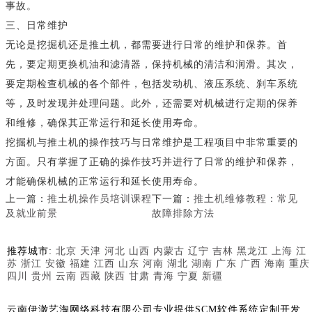
事故。
三、日常维护
无论是挖掘机还是推土机，都需要进行日常的维护和保养。首
先，要定期更换机油和滤清器，保持机械的清洁和润滑。其次，
要定期检查机械的各个部件，包括发动机、液压系统、刹车系统
等，及时发现并处理问题。此外，还需要对机械进行定期的保养
和维修，确保其正常运行和延长使用寿命。
挖掘机与推土机的操作技巧与日常维护是工程项目中非常重要的
方面。只有掌握了正确的操作技巧并进行了日常的维护和保养，
才能确保机械的正常运行和延长使用寿命。
上一篇：
推土机操作员培训课程
下一篇：
推土机维修教程：常见
及就业前景
故障排除方法
推荐城市:
北京
天津
河北
山西
内蒙古
辽宁
吉林
黑龙江
上海
江
苏
浙江
安徽
福建
江西
山东
河南
湖北
湖南
广东
广西
海南
重庆
四川
贵州
云南
西藏
陕西
甘肃
青海
宁夏
新疆
云南伊澈艺淘网络科技有限公司专业提供SCM软件系统定制开发