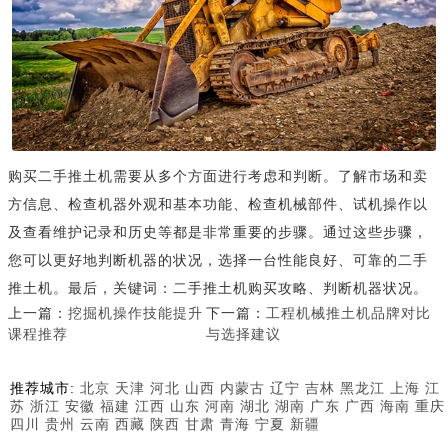
购买二手推土机需要从多个方面进行考虑和判断。了解市场和卖
方信息、检查机器外观和基本功能、检查机械部件、试机操作以
及查看维护记录和历史等都是非常重要的步骤。通过这些步骤，
您可以更好地判断机器的状况，选择一台性能良好、可靠的二手
推土机。最后，关键词：二手推土机购买攻略、判断机器状况。
上一篇：
挖掘机操作技能提升
下一篇：
工程机械推土机品牌对比
课程推荐
与选择建议
推荐城市:
北京
天津
河北
山西
内蒙古
辽宁
吉林
黑龙江
上海
江
苏
浙江
安徽
福建
江西
山东
河南
湖北
湖南
广东
广西
海南
重庆
四川
贵州
云南
西藏
陕西
甘肃
青海
宁夏
新疆