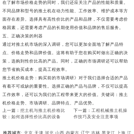
在了解市场价格走势的同时，我们还应关注产品的性能和质量。
不同品牌和型号的推土机在动力性能、工作效率、维护成本等方
面存在差异。选择具有高性价比的产品和品牌，不仅需要考虑价
格因素，还需要考虑产品的长期使用价值和品牌的售后服务。
五、正确决策的利器
通过对推土机市场的深入调研，您可以更加全面地了解产品特
点、价格走势和品牌价值。这将有助于您在购买时做出正确的决
策，选购到性价比高的产品。同时，正确的市场调研还可以帮助
您节省购买成本，提高工程效率。
推土机价格走势：购买前的市场调研》对于我们选择合适的产品
有着不可或缺的重要性。选择正确的产品与品牌，不仅可以提高
工作效率，还可以为我们的工程带来更大的价值。关键词：推土
机价格走势、市场调研、品牌特点、产品优势。
上一篇：
挖土机与推土机价格比
下一篇：
工程机械推土机操
较：如何选择性价比高的设备
作技巧及安全注意事项
推荐城市:
北京
天津
河北
山西
内蒙古
辽宁
吉林
黑龙江
上海
江