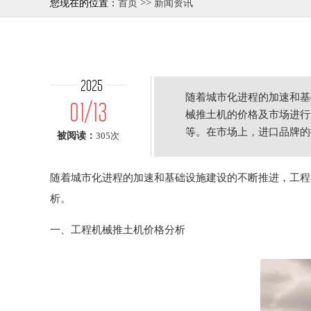
>>
您现在的位置：
首页
新闻资讯
2025
随着城市化进程的加速和基
01/13
械推土机的价格及市场进行
等。在市场上，进口品牌的
被阅读：
305次
性能的推
随着城市化进程的加速和基础设施建设的不断推进，工程
析。
一、工程机械推土机价格分析