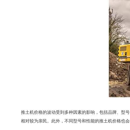
推土机价格的波动受到多种因素的影响，包括品牌、型号
相对较为亲民。此外，不同型号和性能的推土机价格也会