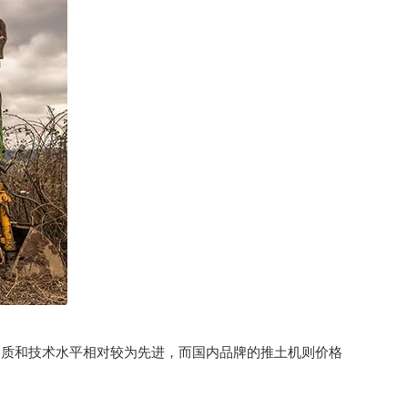
品质和技术水平相对较为先进，而国内品牌的推土机则价格