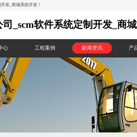
制开发_商城系统开发！
司_scm软件系统定制开发_商
中心
工程案例
新闻资讯
产